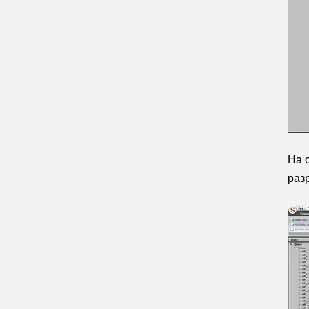
На 
раз