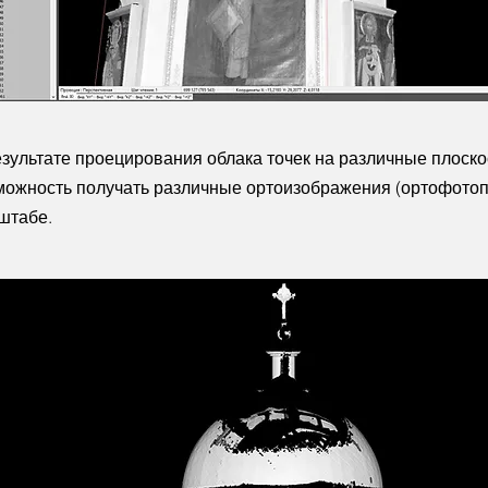
езультате проецирования облака точек на различные плоско
можность получать различные ортоизображения (ортофотоп
штабе.