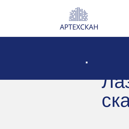
Ла
ск