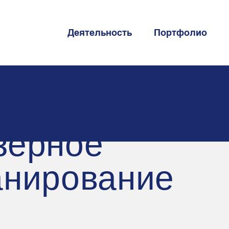
Деятельность
Портфолио
зерное
анирование