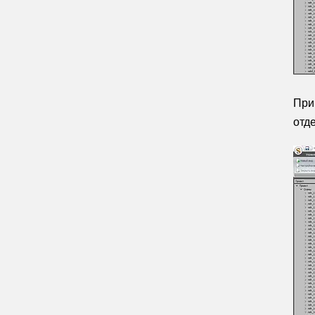
При
отд