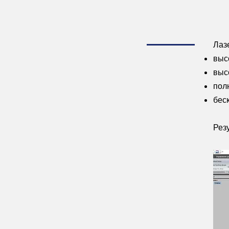
Лаз
выс
высо
пол
беск
Рез