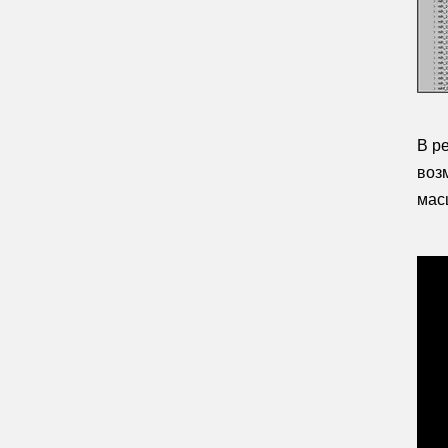
В р
воз
мас