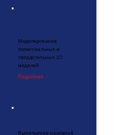
BIM, 3D
моделирование
Моделирование
полигональных и
твердотельных 3D
моделей
Подробнее...
Фотограмметрия
Выполнение наземной