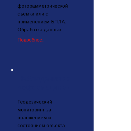
фоторамметрической
съемки или с
применением БПЛА.
Обработка данных.
Подробнее...
Наблюдения за
деформациями
Геодезический
мониторинг за
положением и
состоянием объекта.